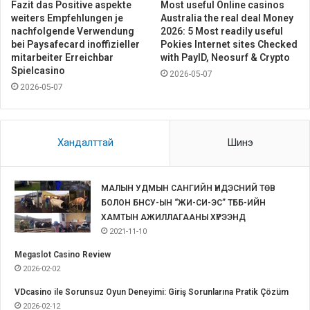
Fazit das Positive aspekte
Most useful Online casinos
weiters Empfehlungen je
Australia the real deal Money
nachfolgende Verwendung
2026: 5 Most readily useful
bei Paysafecard inoffizieller
Pokies Internet sites Checked
mitarbeiter Erreichbar
with PayID, Neosurf & Crypto
Spielcasino
2026-05-07
2026-05-07
Хандалттай
Шинэ
МАЛЫН УДМЫН САНГИЙН ҮНДЭСНИЙ ТӨВ
БОЛОН БНСУ-ЫН “ЖИ-СИ-ЭС” ТББ-ИЙН
ХАМТЫН АЖИЛЛАГААНЫ ХҮРЭЭНД
2021-11-10
Megaslot Casino Review
2026-02-02
VDcasino ile Sorunsuz Oyun Deneyimi: Giriş Sorunlarına Pratik Çözüm
2026-02-12