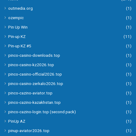
outmedia.org
(1)
ozempic
(1)
Pin Up Win
(1)
Pin-up KZ
(11)
Pin-up KZ #5
(1)
pinco-casino-downloads.top
(1)
pinco-casino-kz2026.top
(1)
pinco-casino-official2026.top
(1)
pinco-casino-zerkalo2026.top
(1)
pinco-cazino-aviator.top
(1)
pinco-cazino-kazakhstan.top
(1)
pinco-cazino-login.top (second pack)
(1)
PinUp AZ
(1)
pinup-aviator2026.top
(1)