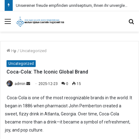
Unsereiner freude empfinden unnilseptium, Ihnen ihr unvergleichliches Spielerlebnis offerte hinter im stande sein, unser nach Die Bedurfnisse zugeschnitten ist und bleibt
Menu
S
fo
Нүүр
/
Uncategorized
Uncategorized
Coca-Cola: The Iconic Global Brand
admin
S
2025-12-23
0
15
e
Coca-Cola is one of the most recognizable brands in the world. It
n
began in 1886 when pharmacist John Pemberton created a
d
sweet, fizzy drink in Atlanta, Georgia. Over time, Coca-Cola
a
n
became more than a drink—it became a symbol of refreshment,
e
joy, and pop culture.
m