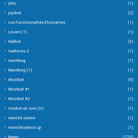
ipho
(1)
jojobet
(2)
Les Fonctionnalités Étonnantes
(1)
Levant (1)
(1)
Melbet
(3)
melhores-2
(1)
meritking
(1)
Meritking (1)
(1)
Mostbet
(9)
Mostbet #1
(1)
Mostbet #2
(1)
muskat-uk.com (tr)
(1)
neon54.casino
(1)
neon54casinos.gr
(1)
News
(270)