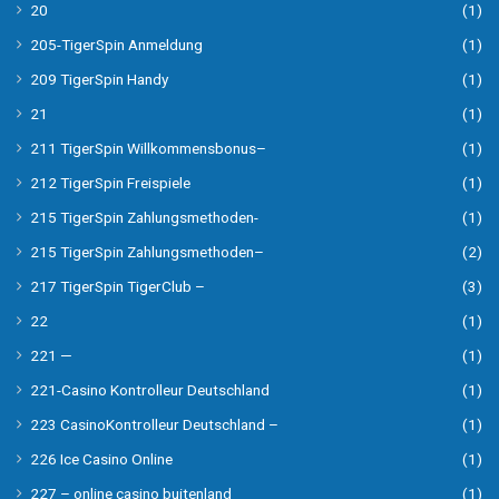
20
(1)
205-TigerSpin Anmeldung
(1)
209 TigerSpin Handy
(1)
21
(1)
211 TigerSpin Willkommensbonus–
(1)
212 TigerSpin Freispiele
(1)
215 TigerSpin Zahlungsmethoden-
(1)
215 TigerSpin Zahlungsmethoden–
(2)
217 TigerSpin TigerClub –
(3)
22
(1)
221 —
(1)
221-Casino Kontrolleur Deutschland
(1)
223 CasinoKontrolleur Deutschland –
(1)
226 Ice Casino Online
(1)
227 – online casino buitenland
(1)