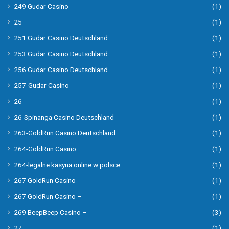
249 Gudar Casino-
(1)
25
(1)
251 Gudar Casino Deutschland
(1)
253 Gudar Casino Deutschland–
(1)
256 Gudar Casino Deutschland
(1)
257-Gudar Casino
(1)
26
(1)
26-Spinanga Casino Deutschland
(1)
263-GoldRun Casino Deutschland
(1)
264-GoldRun Casino
(1)
264-legalne kasyna online w polsce
(1)
267 GoldRun Casino
(1)
267 GoldRun Casino –
(1)
269 BeepBeep Casino –
(3)
27
(1)