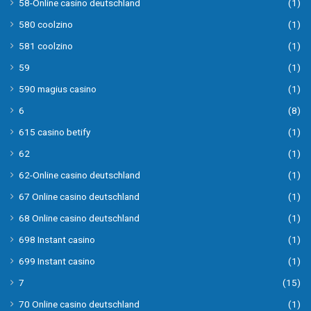
58-Online casino deutschland
(1)
580 coolzino
(1)
581 coolzino
(1)
59
(1)
590 magius casino
(1)
6
(8)
615 casino betify
(1)
62
(1)
62-Online casino deutschland
(1)
67 Online casino deutschland
(1)
68 Online casino deutschland
(1)
698 Instant casino
(1)
699 Instant casino
(1)
7
(15)
70 Online casino deutschland
(1)