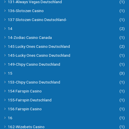
131-Always Vegas Deutschland
(1)
136-Slotozen Casino
(1)
137 Slotozen Casino Deutschland-
(1)
14
(2)
14-Zodiac Casino Canada
(1)
145 Lucky Ones Casino Deutschland
(2)
145-Lucky Ones Casino Deutschland
(1)
149-Chipy Casino Deutschland
(1)
15
(3)
153-Chipy Casino Deutschland
(1)
154 Fairspin Casino
(1)
155-Fairspin Deutschland
(1)
156 Fairspin Casino
(1)
16
(1)
162-Wizebets Casino
(1)