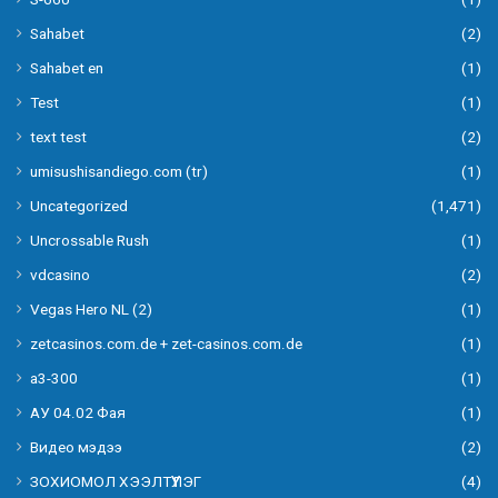
Sahabet
(2)
Sahabet en
(1)
Test
(1)
text test
(2)
umisushisandiego.com (tr)
(1)
Uncategorized
(1,471)
Uncrossable Rush
(1)
vdcasino
(2)
Vegas Hero NL (2)
(1)
zetcasinos.com.de + zet-casinos.com.de
(1)
а3-300
(1)
АУ 04.02 Фая
(1)
Видео мэдээ
(2)
ЗОХИОМОЛ ХЭЭЛТҮҮЛЭГ
(4)