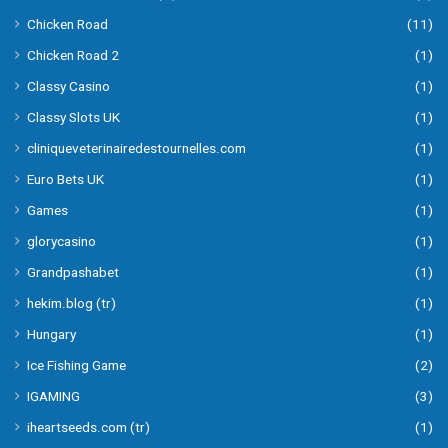
Chicken Road
(11)
Chicken Road 2
(1)
Classy Casino
(1)
Classy Slots UK
(1)
cliniqueveterinairedestournelles.com
(1)
Euro Bets UK
(1)
Games
(1)
glorycasino
(1)
Grandpashabet
(1)
hekim.blog (tr)
(1)
Hungary
(1)
Ice Fishing Game
(2)
IGAMING
(3)
iheartseeds.com (tr)
(1)