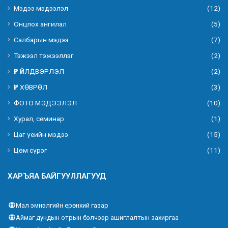
Мэдээ мэдээлэл
(12)
Онцлох ангилал
(5)
Салбарын мэдээ
(7)
Тэжээл тэжээллэг
(2)
ҮР ҮЙЛДВЭРЛЭЛ
(2)
ҮР ХӨВРӨЛ
(3)
ФОТО МЭДЭЭЛЭЛ
(10)
Хурал, семинар
(1)
Цаг үеийн мэдээ
(15)
Цөм сүрэг
(11)
ХАРЪЯА БАЙГУУЛЛАГУУД
Мал эмнэлгийн ерөнхий газар
Аймаг дундын отрын бэлчээр ашиглалтын захиргаа