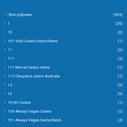
! Без рубрики
(939)
1
(25)
10
(3)
101-Vlad Casino Deutschland
(1)
11
(3)
111
(2)
111 Marvel Casino online
(1)
112 Cleopatra casino Australia
(1)
12
(3)
13
(5)
13-NV Casino
(1)
130-Always Vegas Casino
(1)
131 Always Vegas Deutschland-
(2)