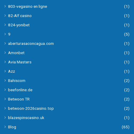
803-vegasino en ligne
(1)
82-Alf casino
(1)
824-yonibet
(1)
9
(5)
aberturasaconcagua.com
(1)
Amonbet
(1)
Avia Masters
(1)
Azz
(1)
Bahiscom
(2)
beefonline.de
(2)
Betwoon TR
(2)
betwoon-2026casino.top
(2)
blazespinscasino.uk
(1)
Blog
(65)