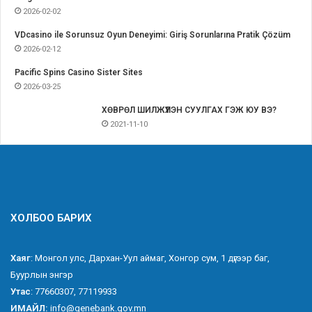
2026-02-02
VDcasino ile Sorunsuz Oyun Deneyimi: Giriş Sorunlarına Pratik Çözüm
2026-02-12
Pacific Spins Casino Sister Sites
2026-03-25
ХӨВРӨЛ ШИЛЖҮҮЛЭН СУУЛГАХ ГЭЖ ЮУ ВЭ?
2021-11-10
ХОЛБОО БАРИХ
Хаяг
: Монгол улс, Дархан-Уул аймаг, Хонгор сум, 1 дүгээр баг,
Буурлын энгэр
Утас
: 77660307, 77119933
ИМАЙЛ:
info@genebank.gov.mn