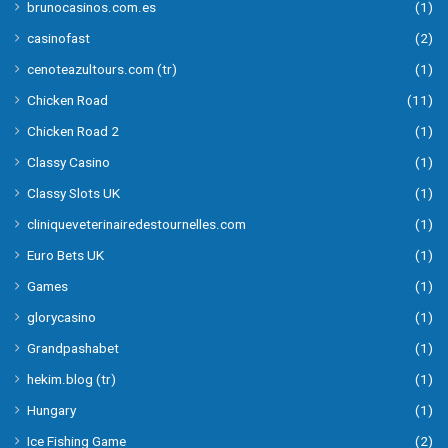
brunocasinos.com.es
(1)
casinofast
(2)
cenoteazultours.com (tr)
(1)
Chicken Road
(11)
Chicken Road 2
(1)
Classy Casino
(1)
Classy Slots UK
(1)
cliniqueveterinairedestournelles.com
(1)
Euro Bets UK
(1)
Games
(1)
glorycasino
(1)
Grandpashabet
(1)
hekim.blog (tr)
(1)
Hungary
(1)
Ice Fishing Game
(2)