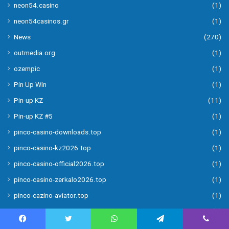
neon54.casino
(1)
neon54casinos.gr
(1)
News
(270)
outmedia.org
(1)
ozempic
(1)
Pin Up Win
(1)
Pin-up KZ
(11)
Pin-up KZ #5
(1)
pinco-casino-downloads.top
(1)
pinco-casino-kz2026.top
(1)
pinco-casino-official2026.top
(1)
pinco-casino-zerkalo2026.top
(1)
pinco-cazino-aviator.top
(1)
pinco-cazino-kazakhstan.top
(1)
pinco-cazino-login.top (second pack)
(1)
Facebook
Twitter
WhatsApp
Telegram
Viber