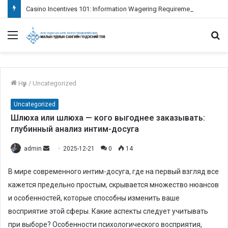
Casino Incentives 101: Information Wagering Requirements
Menu
S
fo
Нүүр
/
Uncategorized
Uncategorized
Шлюха или шлюха — кого выгоднее заказывать:
глубинный анализ интим-досуга
admin
S
2025-12-21
0
14
e
В мире современного интим-досуга, где на первый взгляд все
n
кажется предельно простым, скрывается множество нюансов
d
и особенностей, которые способны изменить ваше
a
n
восприятие этой сферы. Какие аспекты следует учитывать
e
при выборе? Особенности психологического восприятия,