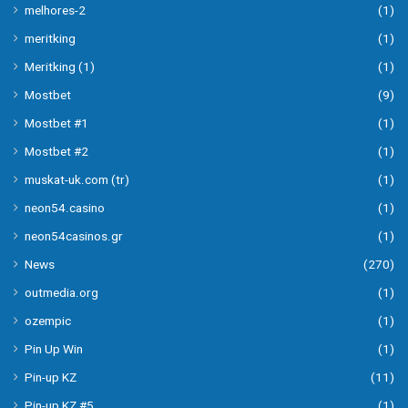
melhores-2
(1)
meritking
(1)
Meritking (1)
(1)
Mostbet
(9)
Mostbet #1
(1)
Mostbet #2
(1)
muskat-uk.com (tr)
(1)
neon54.casino
(1)
neon54casinos.gr
(1)
News
(270)
outmedia.org
(1)
ozempic
(1)
Pin Up Win
(1)
Pin-up KZ
(11)
Pin-up KZ #5
(1)