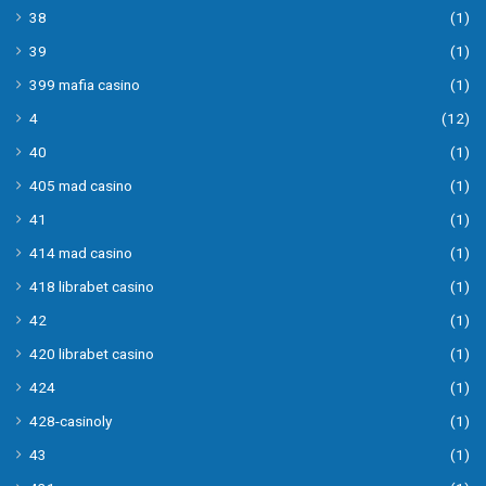
38
(1)
39
(1)
399 mafia casino
(1)
4
(12)
40
(1)
405 mad casino
(1)
41
(1)
414 mad casino
(1)
418 librabet casino
(1)
42
(1)
420 librabet casino
(1)
424
(1)
428-casinoly
(1)
43
(1)