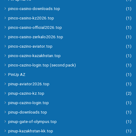
pinco-casino-downloads.top
(1)
pinco-casino-kz2026.top
(1)
pinco-casino-official2026.top
(1)
pinco-casino-zerkalo2026.top
(1)
pinco-cazino-aviator.top
(1)
pinco-cazino-kazakhstan.top
(1)
pinco-cazino-login.top (second pack)
(1)
PinUp AZ
(1)
pinup-aviator2026.top
(1)
pinup-cazino-kz.top
(2)
pinup-cazino-login.top
(1)
pinup-downloads.top
(1)
pinup-gate-of-olympus.top
(1)
pinup-kazakhstan-kk.top
(1)