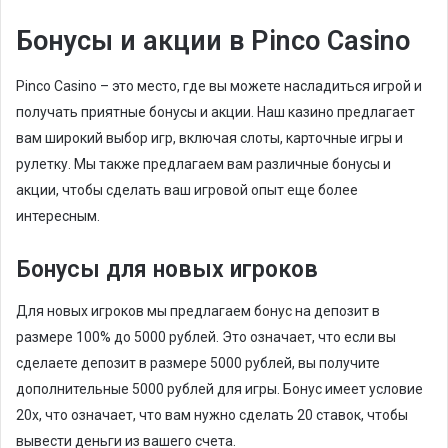
Бонусы и акции в Pinco Casino
Pinco Casino – это место, где вы можете насладиться игрой и
получать приятные бонусы и акции. Наш казино предлагает
вам широкий выбор игр, включая слоты, карточные игры и
рулетку. Мы также предлагаем вам различные бонусы и
акции, чтобы сделать ваш игровой опыт еще более
интересным.
Бонусы для новых игроков
Для новых игроков мы предлагаем бонус на депозит в
размере 100% до 5000 рублей. Это означает, что если вы
сделаете депозит в размере 5000 рублей, вы получите
дополнительные 5000 рублей для игры. Бонус имеет условие
20x, что означает, что вам нужно сделать 20 ставок, чтобы
вывести деньги из вашего счета.