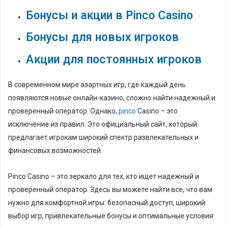
Бонусы и акции в Pinco Casino
Бонусы для новых игроков
Акции для постоянных игроков
В современном мире азартных игр, где каждый день
появляются новые онлайн-казино, сложно найти надежный и
проверенный оператор. Однако,
pinco
Casino – это
исключение из правил. Это официальный сайт, который
предлагает игрокам широкий спектр развлекательных и
финансовых возможностей.
Pinco Casino – это зеркало для тех, кто ищет надежный и
проверенный оператор. Здесь вы можете найти все, что вам
нужно для комфортной игры: безопасный доступ, широкий
выбор игр, привлекательные бонусы и оптимальные условия