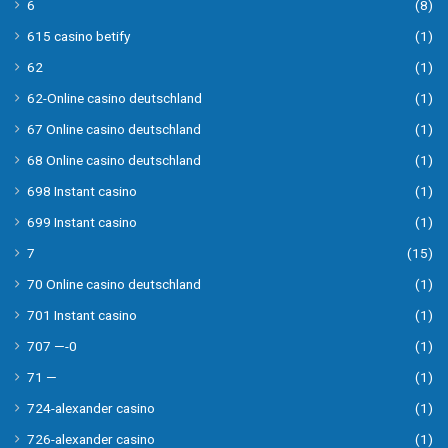
6
(8)
615 casino betify
(1)
62
(1)
62-Online casino deutschland
(1)
67 Online casino deutschland
(1)
68 Online casino deutschland
(1)
698 Instant casino
(1)
699 Instant casino
(1)
7
(15)
70 Online casino deutschland
(1)
701 Instant casino
(1)
707 —-0
(1)
71 —
(1)
724-alexander casino
(1)
726-alexander casino
(1)