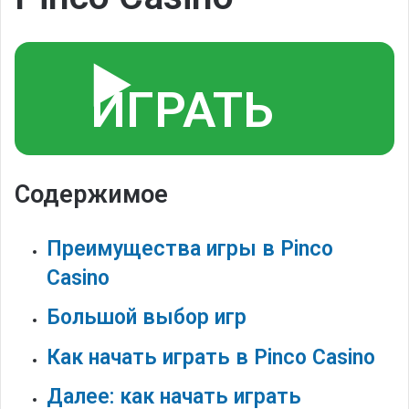
a
i
l
▶️
ИГРАТЬ
Содержимое
Преимущества игры в Pinco
Casino
Большой выбор игр
Как начать играть в Pinco Casino
Далее: как начать играть