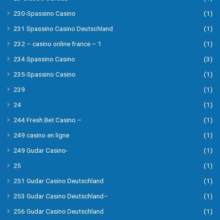
230-Spassino Casino
(1)
231 Spassino Casino Deutschland
(1)
232 – casino online france – 1
(1)
234 Spassino Casino
(3)
235-Spassino Casino
(1)
239
(1)
24
(1)
244 Fresh Bet Casino –
(1)
249 casino en ligne
(1)
249 Gudar Casino-
(1)
25
(1)
251 Gudar Casino Deutschland
(1)
253 Gudar Casino Deutschland–
(1)
256 Gudar Casino Deutschland
(1)