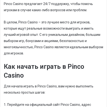
Pinco Casino предлагает 24/7 поддержку, чтобы помочь
игрокам в случае каких-либо вопросов или проблем.
В целом, Pinco Casino – это лучшее место для игроков,
которые ищут реальные возможности выиграть и иметь
лучший игровой опыт. С его уникальным дизайном, большим
выбором игр, бонусами и акциями, безопасностью и
многоязычностью, Pinco Casino является идеальным выбором
для игроков.
Как начать играть в Pinco
Casino
Для начала играть в Pinco Casino, вам нужно выполнить
несколько простых шагов:
1. Перейдите на официальный сайт Pinco Casino, адрес