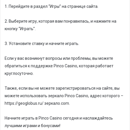
1. Перейдите в раздел “Игры” на странице сайта.
2. Выберите игру, которая вам понравилась, и нажмите на
кнопку “Играть”.
3. Установите ставку и начните играть.
Если у вас возникнут вопросы или проблемы, вы можете
обратиться к поддержке Pinco Casino, которая работает
круглосуточно.
Также, если вы не можете зарегистрироваться на сайте, вы
можете использовать зеркало Pinco Casino, адрес которого –
https://geoglobus.ru/ зеркало.com.
Начните играть в Pinco Casino сегодня и наслаждайтесь
лучшими играми и бонусами!