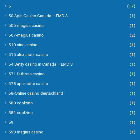
5
(17)
50 Spin Casino Canada – EMD S
(1)
505-magius casino
(1)
507-magius casino
(2)
510 nine casino
(1)
515 alexander casino
(1)
54 Betty casino in Canada – EMD S
(1)
571 fatboss casino
(1)
578 aphrodite casino
(1)
58-Online casino deutschland
(1)
580 coolzino
(1)
581 coolzino
(1)
59
(1)
590 magius casino
(1)