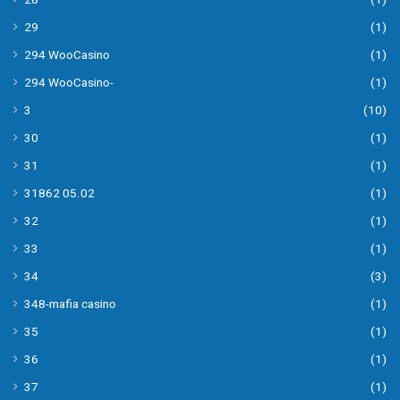
29
(1)
294 WooCasino
(1)
294 WooCasino-
(1)
3
(10)
30
(1)
31
(1)
31862 05.02
(1)
32
(1)
33
(1)
34
(3)
348-mafia casino
(1)
35
(1)
36
(1)
37
(1)