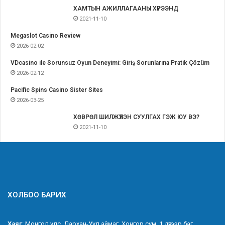
ХАМТЫН АЖИЛЛАГААНЫ ХҮРЭЭНД
2021-11-10
Megaslot Casino Review
2026-02-02
VDcasino ile Sorunsuz Oyun Deneyimi: Giriş Sorunlarına Pratik Çözüm
2026-02-12
Pacific Spins Casino Sister Sites
2026-03-25
ХӨВРӨЛ ШИЛЖҮҮЛЭН СУУЛГАХ ГЭЖ ЮУ ВЭ?
2021-11-10
ХОЛБОО БАРИХ
Хаяг
: Монгол улс, Дархан-Уул аймаг, Хонгор сум, 1 дүгээр баг,