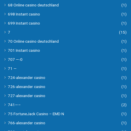
68 Online casino deutschland
(1)
698 Instant casino
(1)
699 Instant casino
(1)
7
(15)
70 Online casino deutschland
(1)
701 Instant casino
(1)
707 —-0
(1)
71 —
(1)
724-alexander casino
(1)
726-alexander casino
(1)
727-alexander casino
(1)
741—–
(2)
75 FortuneJack Casino – EMD N
(1)
766-alexander casino
(1)