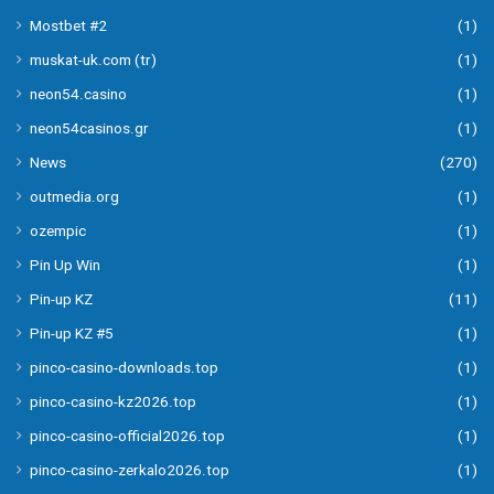
Mostbet #2
(1)
muskat-uk.com (tr)
(1)
neon54.casino
(1)
neon54casinos.gr
(1)
News
(270)
outmedia.org
(1)
ozempic
(1)
Pin Up Win
(1)
Pin-up KZ
(11)
Pin-up KZ #5
(1)
pinco-casino-downloads.top
(1)
pinco-casino-kz2026.top
(1)
pinco-casino-official2026.top
(1)
pinco-casino-zerkalo2026.top
(1)