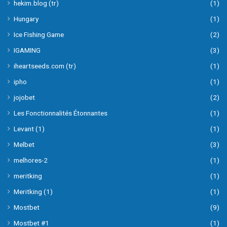
hekim.blog (tr)
(1)
Hungary
(1)
Ice Fishing Game
(2)
IGAMING
(3)
iheartseeds.com (tr)
(1)
ipho
(1)
jojobet
(2)
Les Fonctionnalités Étonnantes
(1)
Levant (1)
(1)
Melbet
(3)
melhores-2
(1)
meritking
(1)
Meritking (1)
(1)
Mostbet
(9)
Mostbet #1
(1)