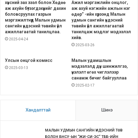
хүнсний зах зээл болон Хөдөө
Ажил мэргэжлийн онцлог,
аж ахуйн бүтээгдэхүүнийг дахин
аж ахуй нэгжийн ажлын нэг
боловсруулах газрын
өдөр” -ийн хүрээнд Малын
мэргэжилтнүүд Малын удмын
удмын сангийн үндэсний
сангийн үндэсний төвийн үйл
төвийн үйл ажиллагаатай
ажиллагаатай танилцлаа.
танилцаж мэдлэг мэдээлэл
хийв.
2025-04-24
2025-03-26
Улсын онцгой комисс
Малын удамшлын
мэдээлэлд дүн шинжилгээ,
2025-03-13
үнэлэлт өгөх чиглэлээр
санамж бичиг байгууллаа
2025-02-17
Хандалттай
Шинэ
МАЛЫН УДМЫН САНГИЙН ҮНДЭСНИЙ ТӨВ
БОЛОН БНСУ-ЫН “ЖИ-СИ-ЭС” ТББ-ИЙН