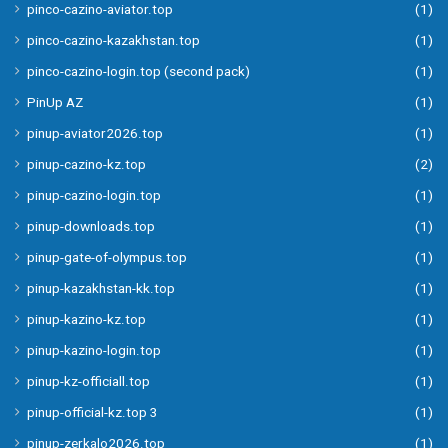
pinco-cazino-aviator.top
(1)
pinco-cazino-kazakhstan.top
(1)
pinco-cazino-login.top (second pack)
(1)
PinUp AZ
(1)
pinup-aviator2026.top
(1)
pinup-cazino-kz.top
(2)
pinup-cazino-login.top
(1)
pinup-downloads.top
(1)
pinup-gate-of-olympus.top
(1)
pinup-kazakhstan-kk.top
(1)
pinup-kazino-kz.top
(1)
pinup-kazino-login.top
(1)
pinup-kz-officiall.top
(1)
pinup-official-kz.top 3
(1)
pinup-zerkalo2026.top
(1)