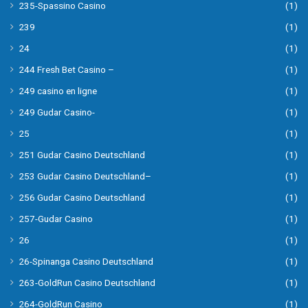
235-Spassino Casino
(1)
239
(1)
24
(1)
244 Fresh Bet Casino –
(1)
249 casino en ligne
(1)
249 Gudar Casino-
(1)
25
(1)
251 Gudar Casino Deutschland
(1)
253 Gudar Casino Deutschland–
(1)
256 Gudar Casino Deutschland
(1)
257-Gudar Casino
(1)
26
(1)
26-Spinanga Casino Deutschland
(1)
263-GoldRun Casino Deutschland
(1)
264-GoldRun Casino
(1)