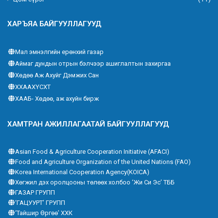
ХАРЪЯА БАЙГУУЛЛАГУУД
Мал эмнэлгийн ерөнхий газар
Аймаг дундын отрын бэлчээр ашиглалтын захиргаа
Хөдөө Аж Ахуйг Дэмжих Сан
ХХААХҮСХТ
ХААБ- Хөдөө, аж ахуйн бирж
ХАМТРАН АЖИЛЛАГААТАЙ БАЙГУУЛЛАГУУД
Asian Food & Agriculture Cooperation Initiative (AFACI)
Food and Agriculture Organization of the United Nations (FAO)
Korea International Cooperation Agency(KOICA)
Хөгжил дэх оролцооны төлөөх холбоо ‘Жи Си Эс’ ТББ
ГАЗАР ГРУПП
‘ГАЦУУРТ’ ГРУПП
‘Тайшир Өргөө’ ХХК