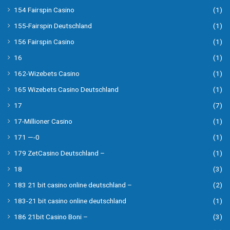
154 Fairspin Casino
(1)
155-Fairspin Deutschland
(1)
156 Fairspin Casino
(1)
16
(1)
162-Wizebets Casino
(1)
165 Wizebets Casino Deutschland
(1)
17
(7)
17-Millioner Casino
(1)
171 —-0
(1)
179 ZetCasino Deutschland –
(1)
18
(3)
183 21 bit casino online deutschland –
(2)
183-21 bit casino online deutschland
(1)
186 21bit Casino Boni –
(3)