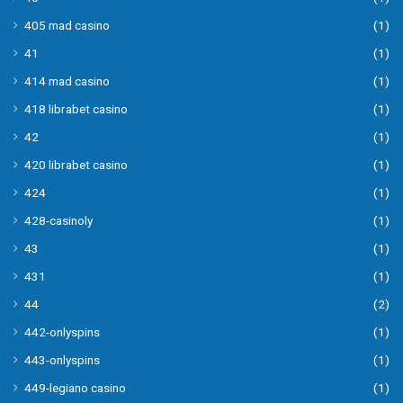
405 mad casino
(1)
41
(1)
414 mad casino
(1)
418 librabet casino
(1)
42
(1)
420 librabet casino
(1)
424
(1)
428-casinoly
(1)
43
(1)
431
(1)
44
(2)
442-onlyspins
(1)
443-onlyspins
(1)
449-legiano casino
(1)