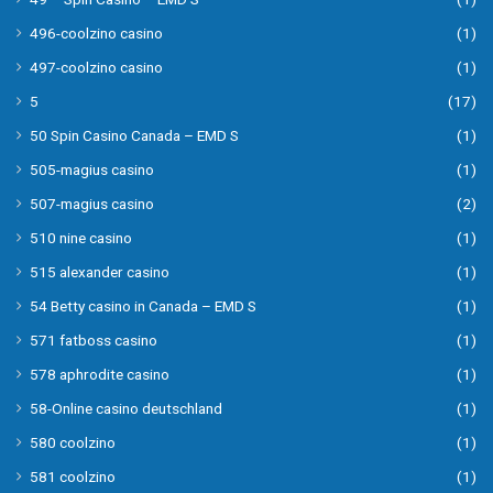
496-coolzino casino
(1)
497-coolzino casino
(1)
5
(17)
50 Spin Casino Canada – EMD S
(1)
505-magius casino
(1)
507-magius casino
(2)
510 nine casino
(1)
515 alexander casino
(1)
54 Betty casino in Canada – EMD S
(1)
571 fatboss casino
(1)
578 aphrodite casino
(1)
58-Online casino deutschland
(1)
580 coolzino
(1)
581 coolzino
(1)