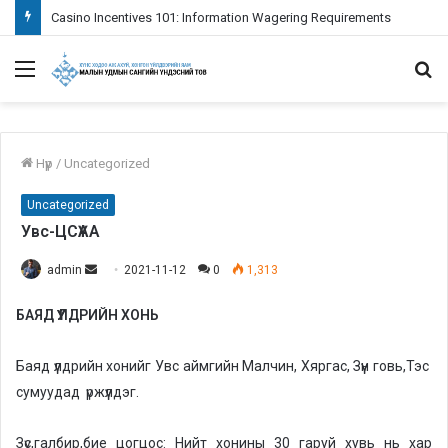
Casino Incentives 101: Information Wagering Requirements
Menu
S
fo
Нүүр
/
Uncategorized
Uncategorized
Увс-ЦСҮАА
admin
S
2021-11-12
0
1,313
e
БАЯД ҮҮЛДРИЙН ХОНЬ
n
d
Баяд үүлдрийн хонийг Увс аймгийн Малчин, Хяргас, Зүүн говь,Тэс
a
n
сумуудад үржүүлдэг.
e
m
Зүс,галбир,бие цогцос: Нийт хонины 30 гаруй хувь нь хар