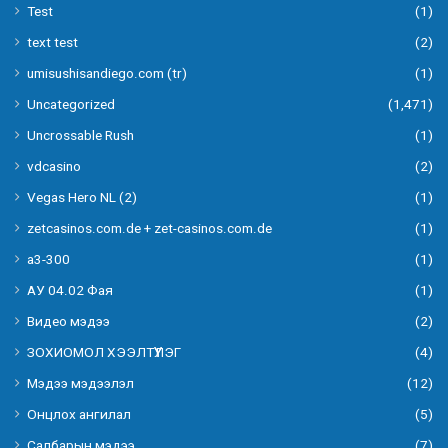
Test
(1)
text test
(2)
umisushisandiego.com (tr)
(1)
Uncategorized
(1,471)
Uncrossable Rush
(1)
vdcasino
(2)
Vegas Hero NL (2)
(1)
zetcasinos.com.de + zet-casinos.com.de
(1)
а3-300
(1)
АУ 04.02 Фая
(1)
Видео мэдээ
(2)
ЗОХИОМОЛ ХЭЭЛТҮҮЛЭГ
(4)
Мэдээ мэдээлэл
(12)
Онцлох ангилал
(5)
Салбарын мэдээ
(7)