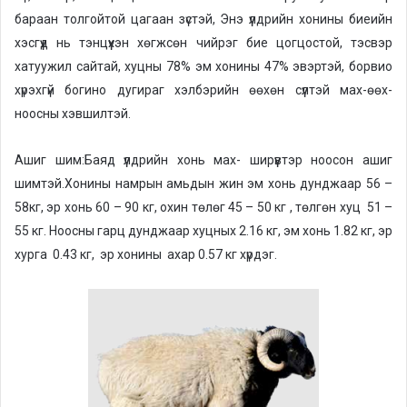
a
бараан толгойтой цагаан зүстэй, Энэ үүлдрийн хонины биеийн
i
хэсгүүд нь тэнцүүхэн хөгжсөн чийрэг бие цогцостой, тэсвэр
l
хатуужил сайтай, хуцны 78% эм хонины 47% эвэртэй, борвио
хүрэхгүй богино дугираг хэлбэрийн өөхөн сүүлтэй мах-өөх-
ноосны хэвшилтэй.
Ашиг шим:Баяд үүлдрийн хонь мах- ширүүвтэр ноосон ашиг
шимтэй.Хонины намрын амьдын жин эм хонь дунджаар 56 –
58кг, эр хонь 60 – 90 кг, охин төлөг 45 – 50 кг , төлгөн хуц 51 –
55 кг. Ноосны гарц дунджаар хуцных 2.16 кг, эм хонь 1.82 кг, эр
хурга 0.43 кг, эр хонины ахар 0.57 кг хүрдэг.