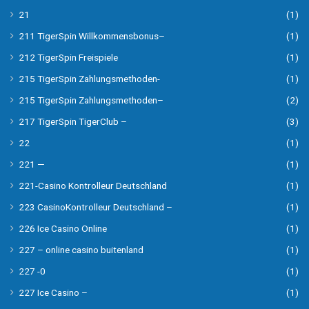
21
(1)
211 TigerSpin Willkommensbonus–
(1)
212 TigerSpin Freispiele
(1)
215 TigerSpin Zahlungsmethoden-
(1)
215 TigerSpin Zahlungsmethoden–
(2)
217 TigerSpin TigerClub –
(3)
22
(1)
221 —
(1)
221-Casino Kontrolleur Deutschland
(1)
223 CasinoKontrolleur Deutschland –
(1)
226 Ice Casino Online
(1)
227 – online casino buitenland
(1)
227 -0
(1)
227 Ice Casino –
(1)