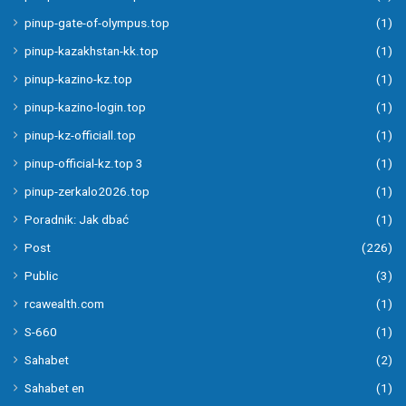
pinup-gate-of-olympus.top
(1)
pinup-kazakhstan-kk.top
(1)
pinup-kazino-kz.top
(1)
pinup-kazino-login.top
(1)
pinup-kz-officiall.top
(1)
pinup-official-kz.top 3
(1)
pinup-zerkalo2026.top
(1)
Poradnik: Jak dbać
(1)
Post
(226)
Public
(3)
rcawealth.com
(1)
S-660
(1)
Sahabet
(2)
Sahabet en
(1)