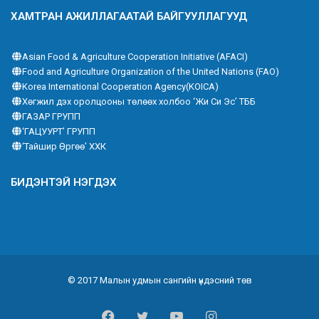
ХАМТРАН АЖИЛЛАГААТАЙ БАЙГУУЛЛАГУУД
Asian Food & Agriculture Cooperation Initiative (AFACI)
Food and Agriculture Organization of the United Nations (FAO)
Korea International Cooperation Agency(KOICA)
Хөгжил дэх оролцооны төлөөх холбоо ‘Жи Си Эс’ ТББ
ГАЗАР ГРУПП
‘ГАЦУУРТ’ ГРУПП
‘Тайшир Өргөө’ ХХК
БИДЭНТЭЙ НЭГДЭХ
© 2017 Малын удмын сангийн үндэсний төв
Facebook
Twitter
YouTube
Instagram