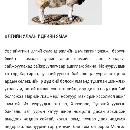
ӨЛГИЙН УЛААН ҮҮЛДРИЙН ЯМАА
Увс аймгийн Өлгий суманд үржлийн цөм сүргийг үржүүлж, баруун
бүсийн ямаан сүргийн ашиг шимийн гарц, чанарыг
сайжруулахад сайжруулагчаар ашиглаж байна. Их нууруудын
хотгор, Хархираа, Түргэний уулсын байгаль цаг уурын нөхцөлд
ардын селекцийн үр дүнд бий болсон ямаанд түшиглэн шинжлэх
ухааны үндэстэй шилэн сонголт хийж, өөр дотор нь үржүүлж бий
болгожээ. Нарийн /кашмер/ ноолуур, мах сүүний хосолмол ашиг
шимтэй. Их нууруудын хотгор, Хархираа, Түргэний уулсын
байгаль, цаг уурын хатуу ширүүн нөхцөлд дасан зохицсон
амьдрах чадвар сайтай, холын замд туувар даах чадамж
өндөртэй, ноолуурын гарц илүүтэй, бие томтойгоороо Монгол