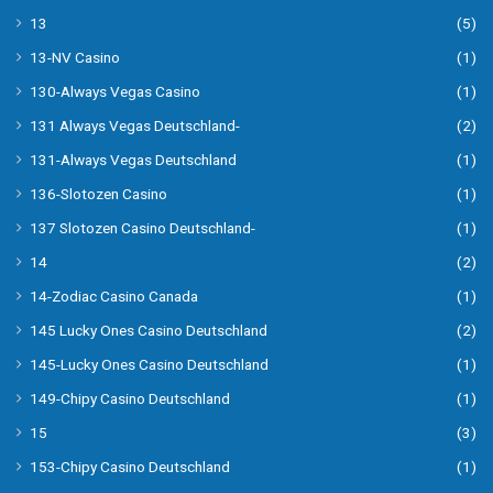
13
(5)
13-NV Casino
(1)
130-Always Vegas Casino
(1)
131 Always Vegas Deutschland-
(2)
131-Always Vegas Deutschland
(1)
136-Slotozen Casino
(1)
137 Slotozen Casino Deutschland-
(1)
14
(2)
14-Zodiac Casino Canada
(1)
145 Lucky Ones Casino Deutschland
(2)
145-Lucky Ones Casino Deutschland
(1)
149-Chipy Casino Deutschland
(1)
15
(3)
153-Chipy Casino Deutschland
(1)