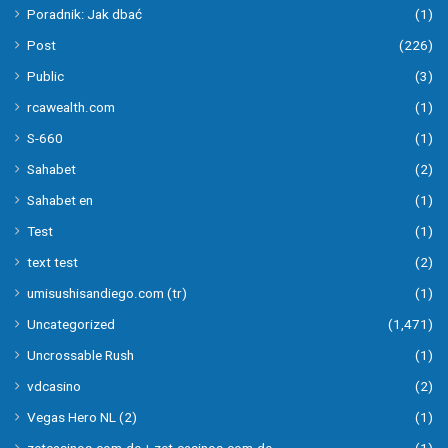
Poradnik: Jak dbać
(1)
Post
(226)
Public
(3)
rcawealth.com
(1)
S-660
(1)
Sahabet
(2)
Sahabet en
(1)
Test
(1)
text test
(2)
umisushisandiego.com (tr)
(1)
Uncategorized
(1,471)
Uncrossable Rush
(1)
vdcasino
(2)
Vegas Hero NL (2)
(1)
zetcasinos.com.de + zet-casinos.com.de
(1)