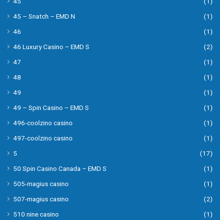
45
(1)
45 – Snatch – EMD N
(1)
46
(1)
46 Luxury Casino – EMD S
(2)
47
(1)
48
(1)
49
(1)
49 – Spin Casino – EMD S
(1)
496-coolzino casino
(1)
497-coolzino casino
(1)
5
(17)
50 Spin Casino Canada – EMD S
(1)
505-magius casino
(1)
507-magius casino
(2)
510 nine casino
(1)