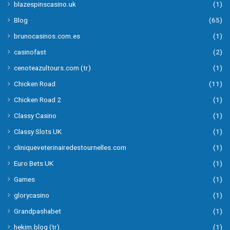
blazespinscasino.uk
(1)
Blog
(65)
brunocasinos.com.es
(1)
casinofast
(2)
cenoteazultours.com (tr)
(1)
Chicken Road
(11)
Chicken Road 2
(1)
Classy Casino
(1)
Classy Slots UK
(1)
cliniqueveterinairedestournelles.com
(1)
Euro Bets UK
(1)
Games
(1)
glorycasino
(1)
Grandpashabet
(1)
hekim.blog (tr)
(1)