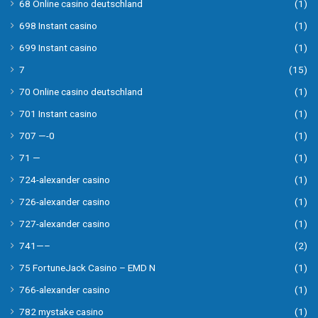
68 Online casino deutschland
(1)
698 Instant casino
(1)
699 Instant casino
(1)
7
(15)
70 Online casino deutschland
(1)
701 Instant casino
(1)
707 —-0
(1)
71 —
(1)
724-alexander casino
(1)
726-alexander casino
(1)
727-alexander casino
(1)
741—–
(2)
75 FortuneJack Casino – EMD N
(1)
766-alexander casino
(1)
782 mystake casino
(1)