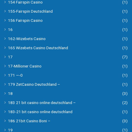
154 Fairspin Casino
(1)
155-Fairspin Deutschland
(1)
156 Fairspin Casino
(1)
16
(1)
162-Wizebets Casino
(1)
165 Wizebets Casino Deutschland
(1)
17
(7)
17-Millioner Casino
(1)
171 —-0
(1)
179 ZetCasino Deutschland –
(1)
18
(3)
183 21 bit casino online deutschland –
(2)
183-21 bit casino online deutschland
(1)
186 21bit Casino Boni –
(3)
19
(1)