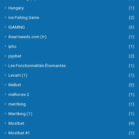
Hungary
(1)
Ice Fishing Game
(2)
IGAMING
(3)
iheartseeds.com (tr)
(1)
ipho
(1)
jojobet
(2)
Les Fonctionnalités Étonnantes
(1)
Levant (1)
(1)
Melbet
(3)
melhores-2
(1)
meritking
(1)
Meritking (1)
(1)
Mostbet
(9)
Mostbet #1
(1)