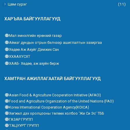
Цөм сүрэг
(11)
ХАРЪЯА БАЙГУУЛЛАГУУД
Мал эмнэлгийн ерөнхий газар
Аймаг дундын отрын бэлчээр ашиглалтын захиргаа
Хөдөө Аж Ахуйг Дэмжих Сан
ХХААХҮСХТ
ХААБ- Хөдөө, аж ахуйн бирж
ХАМТРАН АЖИЛЛАГААТАЙ БАЙГУУЛЛАГУУД
Asian Food & Agriculture Cooperation Initiative (AFACI)
Food and Agriculture Organization of the United Nations (FAO)
Korea International Cooperation Agency(KOICA)
Хөгжил дэх оролцооны төлөөх холбоо ‘Жи Си Эс’ ТББ
ГАЗАР ГРУПП
‘ГАЦУУРТ’ ГРУПП