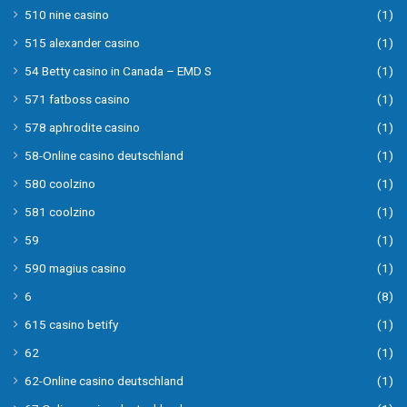
510 nine casino
(1)
515 alexander casino
(1)
54 Betty casino in Canada – EMD S
(1)
571 fatboss casino
(1)
578 aphrodite casino
(1)
58-Online casino deutschland
(1)
580 coolzino
(1)
581 coolzino
(1)
59
(1)
590 magius casino
(1)
6
(8)
615 casino betify
(1)
62
(1)
62-Online casino deutschland
(1)