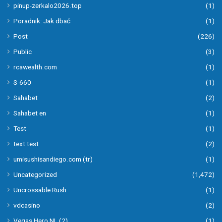
pinup-zerkalo2026.top
(1)
Poradnik: Jak dbać
(1)
Post
(226)
Public
(3)
rcawealth.com
(1)
S-660
(1)
Sahabet
(2)
Sahabet en
(1)
Test
(1)
text test
(2)
umisushisandiego.com (tr)
(1)
Uncategorized
(1,472)
Uncrossable Rush
(1)
vdcasino
(2)
Vegas Hero NL (2)
(1)