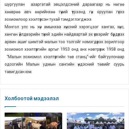
шургуулан азаргатай эвцэлдсэний дараагаар нь нөгөө
хөөврөө авч өөрийнхөө гүүний үтрээнд гүн оруулан гүүгээ
зохиомлоор хээлтүүлсэн тухай тэмдэглэгджээ.
Монгол улс нь хүн амынхаа хүнсний хэрэгцээг хангах, хүнс,
хөнгөн үйлдвэрийн түүхий эдийн найдвартай эх үүсвэрийг бүрдүүлэх
арвин ашиг шимтэй малын тоо толгойг нэмэгдүүлэх зорилгоор
зохиомол хээлтүүлгийн аргыг 1953 онд анх нэвтрүүлж 1958 онд
“Малын зохиомол хээлтүүлгийн төв станц”-ийг байгуулснаар
одоогийн Малын удмын сангийн үндэсний төвийг суурь
тавигдсан юм.
Холбоотой мэдээлэл