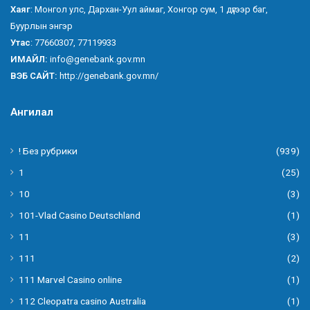
Хаяг
: Монгол улс, Дархан-Уул аймаг, Хонгор сум, 1 дүгээр баг,
Буурлын энгэр
Утас
: 77660307, 77119933
ИМАЙЛ:
info@genebank.gov.mn
ВЭБ САЙТ:
http://genebank.gov.mn/
Ангилал
! Без рубрики
(939)
1
(25)
10
(3)
101-Vlad Casino Deutschland
(1)
11
(3)
111
(2)
111 Marvel Casino online
(1)
112 Cleopatra casino Australia
(1)