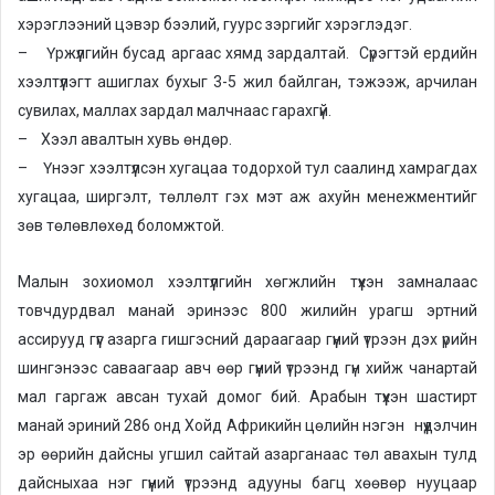
хэрэглээний цэвэр бээлий, гуурс зэргийг хэрэглэдэг.
– Үржүүлгийн бусад аргаас хямд зардалтай. Сүрэгтэй ердийн
хээлтүүлэгт ашиглах бухыг 3-5 жил байлган, тэжээж, арчилан
сувилах, маллах зардал малчнаас гарахгүй.
– Хээл авалтын хувь өндөр.
– Үнээг хээлтүүлсэн хугацаа тодорхой тул саалинд хамрагдах
хугацаа, ширгэлт, төллөлт гэх мэт аж ахуйн менежментийг
зөв төлөвлөхөд боломжтой.
Малын зохиомол хээлтүүлгийн хөгжлийн түүхэн замналаас
товчдурдвал манай эринээс 800 жилийн урагш эртний
ассирууд гүүг азарга гишгэсний дараагаар гүүний үтрээн дэх үрийн
шингэнээс саваагаар авч өөр гүүний үтрээнд гүн хийж чанартай
мал гаргаж авсан тухай домог бий. Арабын түүхэн шастирт
манай эриний 286 онд Хойд Африкийн цөлийн нэгэн нүүдэлчин
эр өөрийн дайсны угшил сайтай азарганаас төл авахын тулд
дайсныхаа нэг гүүний үтрээнд адууны багц хөөвөр нууцаар