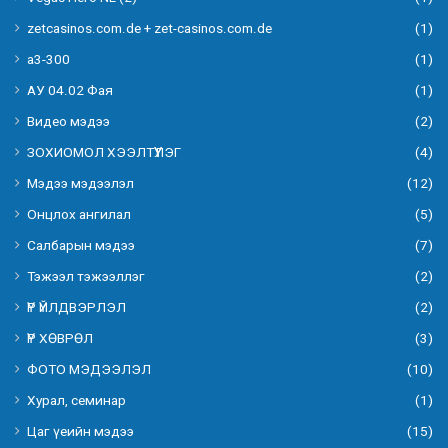
zetcasinos.com.de + zet-casinos.com.de
(1)
а3-300
(1)
АУ 04.02 Фая
(1)
Видео мэдээ
(2)
ЗОХИОМОЛ ХЭЭЛТҮҮЛЭГ
(4)
Мэдээ мэдээлэл
(12)
Онцлох ангилал
(5)
Салбарын мэдээ
(7)
Тэжээл тэжээллэг
(2)
ҮР ҮЙЛДВЭРЛЭЛ
(2)
ҮР ХӨВРӨЛ
(3)
ФОТО МЭДЭЭЛЭЛ
(10)
Хурал, семинар
(1)
Цаг үеийн мэдээ
(15)