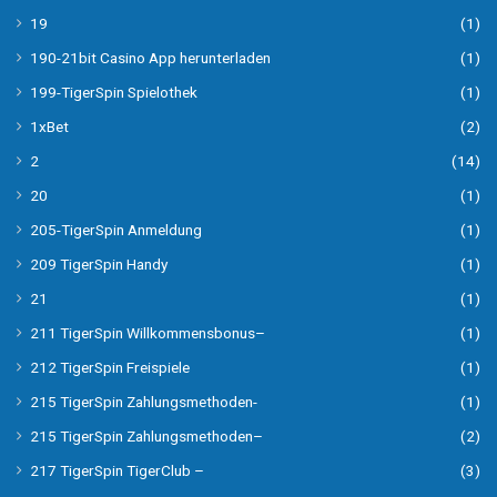
19
(1)
190-21bit Casino App herunterladen
(1)
199-TigerSpin Spielothek
(1)
1xBet
(2)
2
(14)
20
(1)
205-TigerSpin Anmeldung
(1)
209 TigerSpin Handy
(1)
21
(1)
211 TigerSpin Willkommensbonus–
(1)
212 TigerSpin Freispiele
(1)
215 TigerSpin Zahlungsmethoden-
(1)
215 TigerSpin Zahlungsmethoden–
(2)
217 TigerSpin TigerClub –
(3)