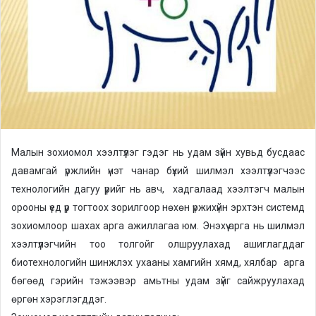
a
i
l
Малын зохиомол хээлтүүлэг гэдэг нь удам зүйн хувьд бусдаас
давамгай үржлийн үнэт чанар бүхий шилмэл хээлтүүлэгчээс
технологийн дагуу үрийг нь авч, хадгалаад хээлтэгч малын
орооны үед үр тогтоох зорилгоор нөхөн үржихүйн эрхтэн системд
зохиомлоор шахах арга ажиллагаа юм. Энэхүү арга нь шилмэл
хээлтүүлэгчийн тоо толгойг олшруулахад ашиглагддаг
биотехнологийн шинжлэх ухааны хамгийн хямд, хялбар арга
бөгөөд гэрийн тэжээвэр амьтны удам зүйг сайжруулахад
өргөн хэрэглэгддэг.