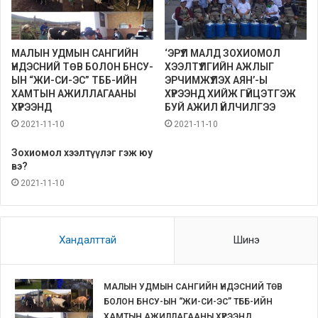
МАЛЫН УДМЫН САНГИЙН
‘ЭРҮҮЛ МАЛД ЗОХИОМОЛ
ҮНДЭСНИЙ ТӨВ БОЛОН БНСУ-
ХЭЭЛТҮҮЛГИЙН АЖЛЫГ
ЫН “ЖИ-СИ-ЭС” ТББ-ИЙН
ЭРЧИМЖҮҮЛЭХ АЯН’-Ы
ХАМТЫН АЖИЛЛАГААНЫ
ХҮРЭЭНД ХИЙЖ ГҮЙЦЭТГЭЖ
ХҮРЭЭНД
БУЙ АЖИЛ ҮЙЛЧИЛГЭЭ
2021-11-10
2021-11-10
Зохиомол хээлтүүлэг гэж юу
вэ?
2021-11-10
Хандалттай
Шинэ
МАЛЫН УДМЫН САНГИЙН ҮНДЭСНИЙ ТӨВ
БОЛОН БНСУ-ЫН “ЖИ-СИ-ЭС” ТББ-ИЙН
ХАМТЫН АЖИЛЛАГААНЫ ХҮРЭЭНД