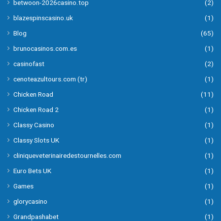
betwoon-2026casino.top
(2)
blazespinscasino.uk
(1)
Blog
(65)
brunocasinos.com.es
(1)
casinofast
(2)
cenoteazultours.com (tr)
(1)
Chicken Road
(11)
Chicken Road 2
(1)
Classy Casino
(1)
Classy Slots UK
(1)
cliniqueveterinairedestournelles.com
(1)
Euro Bets UK
(1)
Games
(1)
glorycasino
(1)
Grandpashabet
(1)