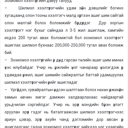
Зохиомол хээлтүүлгийн давуу талууд:
– Шилмэл хээлтүүлэгчийн удам зүйн дэвшлийг богино
хугацаанд олон тооны хээлтэгч малд хүртээн ашиг шим сайтай
олон малтай болох боломжийг бүрдүүлдэг. Дур зоргын
хээлтүүлэгт нэг бухыг сайндаа л 3-5 жил ашиглаж, хамгийн
ихдээ 200 тугал авах боломжтой бол зохиомол хээлтүүлэгт
ашиглах шилмэл бухнаас 200,000-250,000 тугал авах боломж
бий.
– Зохиомол хээлтүүлгийн үр дүнд гарсан төлийн ашиг шим өмнөх
үеэс илүү байдаг. Учир нь үржлийн үнэт чанараар үнэлэгдэж үр
удамдаа үржил, ашиг шимийн сайжралтыг баттай удамшуулах
шилмэл хээлтүүлэгчийн үрийг ашигладаг.
– Үргүйдэл, сувайралтын үндсэн шалтгаан болох нөхөн үржихүйн
замын өвчин эмгэг дамжин халдварлахаас найдвартай
урьдчилан сэргийлдэг. Учир нь эрүүл мэндийн бүрэн үзлэгт
оруулан эрүүл гэдэг нь баталгаажсан шилмэл хээлтүүлэгчээс
ариун цэвэр, эрүүл ахуйн чанд дэглэмийн дор авсан үр
ашигладгаас гадна зохиомол хээлтүүлэг хийхдээ нэг удаагийн