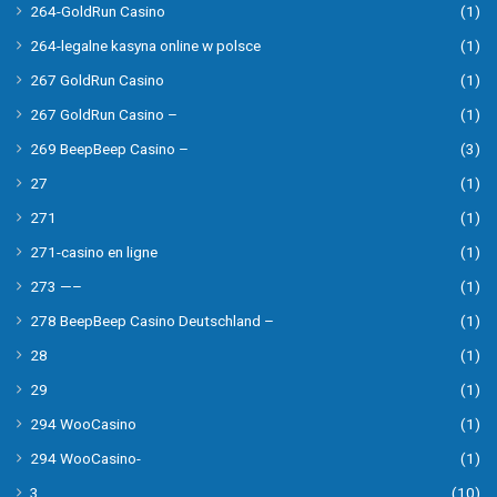
264-GoldRun Casino
(1)
264-legalne kasyna online w polsce
(1)
267 GoldRun Casino
(1)
267 GoldRun Casino –
(1)
269 BeepBeep Casino –
(3)
27
(1)
271
(1)
271-casino en ligne
(1)
273 —–
(1)
278 BeepBeep Casino Deutschland –
(1)
28
(1)
29
(1)
294 WooCasino
(1)
294 WooCasino-
(1)
3
(10)