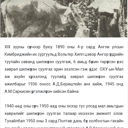
m
a
i
l
XIX зууны сүүлчээр буюу 1890 оны 4-р сард Англи улсын
Кимбриджийн их сургуульд Вольтер Хипп цэвэр Ангор үүлдрийн
туулайн саванд шилжүүлэн суулгаж, 6 амьд бүжин төрүүлсэн үеэс
хөврөл шилжүүлэн суулгах эрин эхэлсэн гэж үздэг. ОХУ-ын Мал
аж ахуйн хүрээлэнд туулайд хөврөл шилжүүлэн суулгах
ажилбарыг 1936 оноос А.Д.Бериштейн анх хийж, 1945 онд
А.М.Саркисян үргэлжлүүлэн хийсэн байна.
1940-өөд оны сүүлч 1950-аад оны эхээр тус улсад мал амьтдын
хөврөлийг шилжүүлэн суулгах талаар ихээхэн амжилт олов.
Тухайлбал 1950 оны 3 сард Полтав дахь бүх холбоотын гахайн