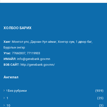
ХОЛБОО БАРИХ
Хаяг
: Монгол улс, Дархан-Уул аймаг, Хонгор сум, 1 дүгээр баг,
Буурлын энгэр
Утас
: 77660307, 77119933
ИМАЙЛ:
info@genebank.gov.mn
ВЭБ САЙТ:
http://genebank.gov.mn/
Ангилал
! Без рубрики
(939)
1
(25)
10
(3)