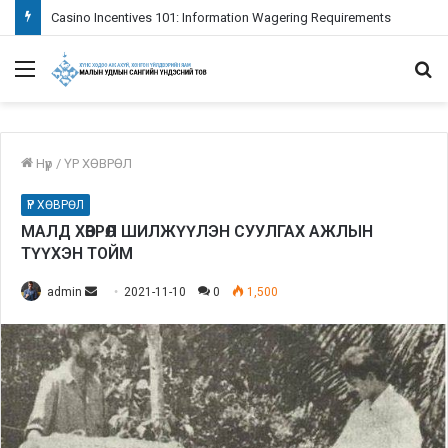
Casino Incentives 101: Information Wagering Requirements
Menu
S
fo
Нүүр
/
ҮР ХӨВРӨЛ
ҮР ХӨВРӨЛ
МАЛД ХӨВРӨЛ ШИЛЖҮҮЛЭН СУУЛГАХ АЖЛЫН
ТҮҮХЭН ТОЙМ
admin
S
2021-11-10
0
1,500
e
n
d
a
n
e