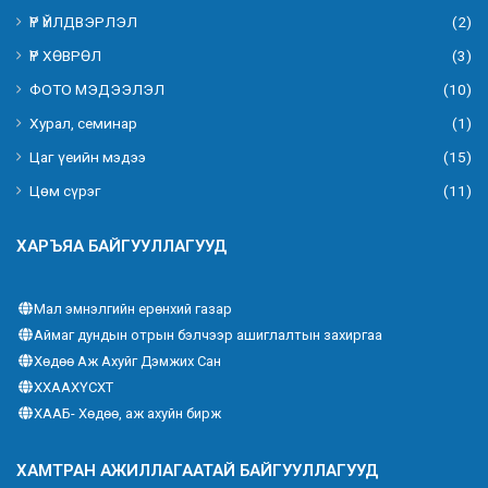
ҮР ҮЙЛДВЭРЛЭЛ
(2)
ҮР ХӨВРӨЛ
(3)
ФОТО МЭДЭЭЛЭЛ
(10)
Хурал, семинар
(1)
Цаг үеийн мэдээ
(15)
Цөм сүрэг
(11)
ХАРЪЯА БАЙГУУЛЛАГУУД
Мал эмнэлгийн ерөнхий газар
Аймаг дундын отрын бэлчээр ашиглалтын захиргаа
Хөдөө Аж Ахуйг Дэмжих Сан
ХХААХҮСХТ
ХААБ- Хөдөө, аж ахуйн бирж
ХАМТРАН АЖИЛЛАГААТАЙ БАЙГУУЛЛАГУУД