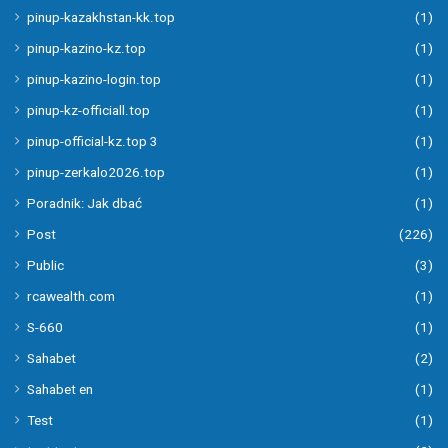
pinup-kazakhstan-kk.top
(1)
pinup-kazino-kz.top
(1)
pinup-kazino-login.top
(1)
pinup-kz-officiall.top
(1)
pinup-official-kz.top 3
(1)
pinup-zerkalo2026.top
(1)
Poradnik: Jak dbać
(1)
Post
(226)
Public
(3)
rcawealth.com
(1)
S-660
(1)
Sahabet
(2)
Sahabet en
(1)
Test
(1)