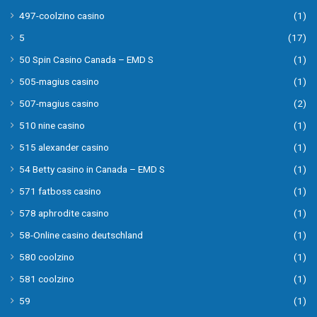
497-coolzino casino
(1)
5
(17)
50 Spin Casino Canada – EMD S
(1)
505-magius casino
(1)
507-magius casino
(2)
510 nine casino
(1)
515 alexander casino
(1)
54 Betty casino in Canada – EMD S
(1)
571 fatboss casino
(1)
578 aphrodite casino
(1)
58-Online casino deutschland
(1)
580 coolzino
(1)
581 coolzino
(1)
59
(1)