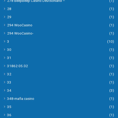
278 BeepBeep Casino Deutschland –
(1)
28
(1)
29
(1)
294 WooCasino
(1)
294 WooCasino-
(1)
3
(10)
30
(1)
31
(1)
31862 05.02
(1)
32
(1)
33
(1)
34
(3)
348-mafia casino
(1)
35
(1)
36
(1)