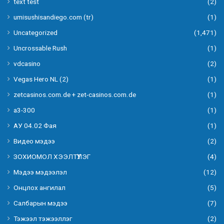
text test
(2)
umisushisandiego.com (tr)
(1)
Uncategorized
(1,471)
Uncrossable Rush
(1)
vdcasino
(2)
Vegas Hero NL (2)
(1)
zetcasinos.com.de + zet-casinos.com.de
(1)
а3-300
(1)
АУ 04.02 Фая
(1)
Видео мэдээ
(2)
ЗОХИОМОЛ ХЭЭЛТҮҮЛЭГ
(4)
Мэдээ мэдээлэл
(12)
Онцлох ангилал
(5)
Салбарын мэдээ
(7)
Тэжээл тэжээллэг
(2)