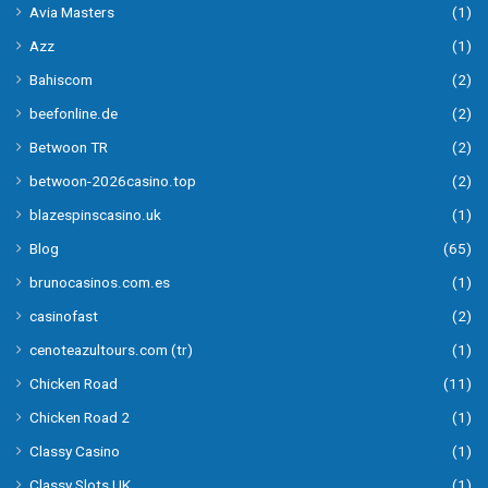
Avia Masters
(1)
Azz
(1)
Bahiscom
(2)
beefonline.de
(2)
Betwoon TR
(2)
betwoon-2026casino.top
(2)
blazespinscasino.uk
(1)
Blog
(65)
brunocasinos.com.es
(1)
casinofast
(2)
cenoteazultours.com (tr)
(1)
Chicken Road
(11)
Chicken Road 2
(1)
Classy Casino
(1)
Classy Slots UK
(1)