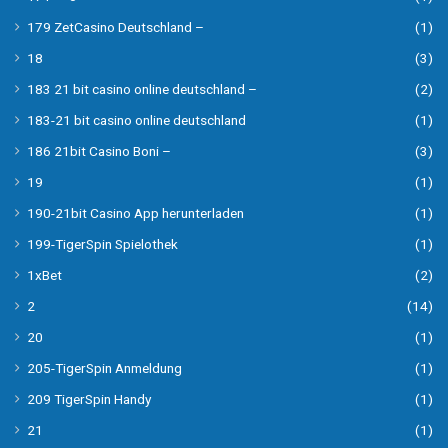
179 ZetCasino Deutschland –
(1)
18
(3)
183 21 bit casino online deutschland –
(2)
183-21 bit casino online deutschland
(1)
186 21bit Casino Boni –
(3)
19
(1)
190-21bit Casino App herunterladen
(1)
199-TigerSpin Spielothek
(1)
1xBet
(2)
2
(14)
20
(1)
205-TigerSpin Anmeldung
(1)
209 TigerSpin Handy
(1)
21
(1)