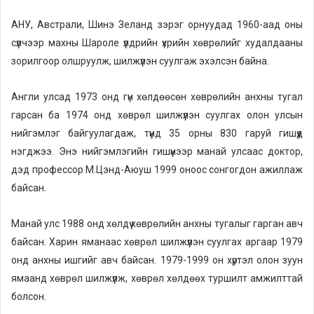
АНУ, Австрали, Шинэ Зеланд зэрэг орнуудад 1960-аад оны
сүүлчээр махны Шароле үүлдрийн үхрийн хөврөлийг худалдааны
зорилгоор олшруулж, шилжүүлэн суулгаж эхэлсэн байна.
Англи улсад 1973 онд гүн хөлдөөсөн хөврөлийн анхны тугал
гарсан ба 1974 онд хөврөл шилжүүлэн суулгах олон улсын
нийгэмлэг байгуулагдаж, түүнд 35 орны 830 гаруй гишүүд
нэгджээ. Энэ нийгэмлэгийн гишүүнээр манай улсаас доктор,
дэд профессор М.Цэнд-Аюуш 1999 оноос сонгогдон ажиллаж
байсан.
Манай улс 1988 онд хөлдүү хөврөлийн анхны тугалыг гарган авч
байсан. Харин яманаас хөврөл шилжүүлэн суулгах аргаар 1979
онд анхны ишгийг авч байсан. 1979-1999 он хүртэл олон зуун
ямаанд хөврөл шилжүүлж, хөврөл хөлдөөх туршилт амжилттай
болсон.