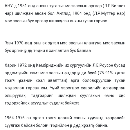
АНУ-д 1951 онд анхны тугалыг мэс заслын аргаар (Л.Р.Виллет
нар) шилжүүлэн авсан бол Англид 1964 онд (Л.Р.Муттер нар)
мэс заслын бус аргаар шилжүүлсэн анхны тугал гарчээ.
Гэвч 1970-аад оны эх хүртэл мэс заслын ялангуяа мэс заслын
бус аргын үр дүн төдий л хангалтай бус байлаа.
Харин 1972 онд Кембриджийн их сургуулийн Л.Е.Роусон бусад
эрдэмтдийн хамт мэс заслын өндөр үр дүн бүхий (75-91% хүртэл
тээгч үнээний хээл авалттай) арга боловсруулсан тухай
мэдээлэл гарсан юм. Үүний зэрэгцээ хөврөлийг өсгөвөрлөн
олшруулах, тэдгээрийг шилжүүлэн суулгахын өмнө хүйс
тодорхойлох асуудлыг судалж байжээ.
1964-1976 он хүртэл тээгч үнээний савны хүзүүвчинд хөврөлийг
суулгаж байсан боловч төдийлөн үр дүнд хүрээгүй байна.