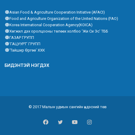
Asian Food & Agriculture Cooperation Initiative (AFACI)
Food and Agriculture Organization of the United Nations (FAO)
Korea International Cooperation Agency(KOICA)
Хөгжил дэх оролцооны төлөөх холбоо ‘Жи Си Эс’ ТББ
ГАЗАР ГРУПП
‘ГАЦУУРТ’ ГРУПП
‘Тайшир Өргөө’ ХХК
БИДЭНТЭЙ НЭГДЭХ
© 2017 Малын удмын сангийн үндэсний төв
Facebook
Twitter
YouTube
Instagram