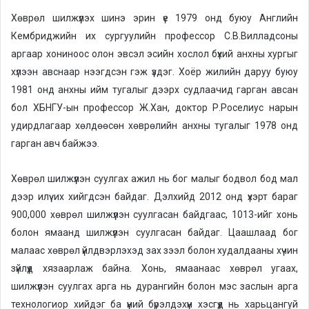
Хөврөл шилжүүлэх шинэ эрин үе 1979 онд буюу Английн
Кембриджийн их сургуулийн профессор С.В.Вилладсоны
аргаар хониноос олон эвсэл эсийн хослол бүхий анхны хургыг
хүлээн авснаар нээгдсэн гэж үздэг. Хоёр жилийн даруу буюу
1981 онд анхны ийм тугалыг дээрх судлаачид гарган авсан
бол ХБНГУ-ын профессор Ж.Хан, доктор Р.Роселиус нарын
удирдлагаар хөлдөөсөн хөврөлийн анхны тугалыг 1978 онд
гарган авч байжээ.
Хөврөл шилжүүлэн суулгах ажил нь бог малыг бодвол бод мал
дээр илүү их хийгдсэн байдаг. Дэлхийд 2012 онд үхэрт бараг
900,000 хөврөл шилжүүлэн суулгасан байдгаас, 1013-ийг хонь
болон ямаанд шилжүүлэн суулгасан байдаг. Цаашлаад бог
малаас хөврөл үйлдвэрлэхэд зах зээл болон худалдааны хүчин
зүйлүүд хязаарлаж байна. Хонь, ямаанаас хөврөл угаах,
шилжүүлэн суулгах арга нь дурангийн болон мэс заслын арга
технологиор хийдэг ба үүний бүрэлдэхүүн хэсгүүд нь харьцангуй