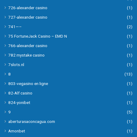
726-alexander casino
(1)
727-alexander casino
(1)
741—–
(2)
75 FortuneJack Casino – EMD N
(1)
766-alexander casino
(1)
782 mystake casino
(1)
7slots.nl
(1)
8
(13)
803-vegasino en ligne
(1)
82-Alf casino
(1)
824-yonibet
(1)
9
(5)
aberturasaconcagua.com
(1)
Amonbet
(1)