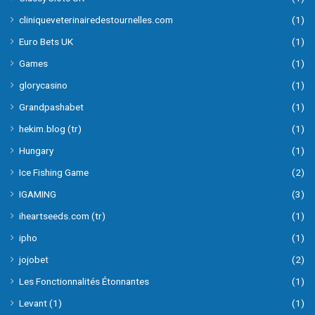
cliniqueveterinairedestournelles.com
(1)
Euro Bets UK
(1)
Games
(1)
glorycasino
(1)
Grandpashabet
(1)
hekim.blog (tr)
(1)
Hungary
(1)
Ice Fishing Game
(2)
IGAMING
(3)
iheartseeds.com (tr)
(1)
ipho
(1)
jojobet
(2)
Les Fonctionnalités Étonnantes
(1)
Levant (1)
(1)