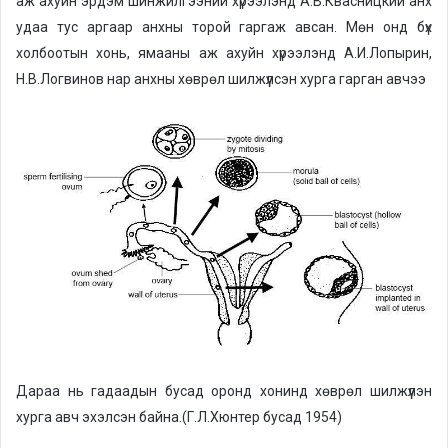
аж ахуйн эрдэм шинжилгээний хүрээлэнд А.В.Квасницкий анх
удаа тус аргаар анхны торой гаргаж авсан. Мөн онд бүх
холбоотын хонь, ямааны аж ахуйн хүрээлэнд А.И.Лопырин,
Н.В.Логвинов нар анхны хөврөл шилжүүлсэн хурга гарган авчээ
Дараа нь гадаадын бусад оронд хонинд хөврөл шилжүүлэн
хурга авч эхэлсэн байна.(Г.Л.Хюнтер бусад 1954)