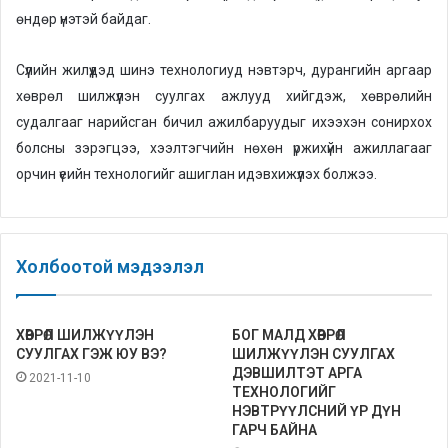
өндөр үнэтэй байдаг.
Сүүлийн жилүүдэд шинэ технологиуд нэвтэрч, дурангийн аргаар
хөврөл шилжүүлэн суулгах ажлууд хийгдэж, хөврөлийн
судалгааг нарийсган бичил ажилбаруудыг ихээхэн сонирхох
болсны зэрэгцээ, хээлтэгчийн нөхөн үржихүйн ажиллагааг
орчин үеийн технологийг ашиглан идэвхижүүлэх болжээ.
Холбоотой мэдээлэл
ХӨВРӨЛ ШИЛЖҮҮЛЭН
БОГ МАЛД ХӨВРӨЛ
СУУЛГАХ ГЭЖ ЮУ ВЭ?
ШИЛЖҮҮЛЭН СУУЛГАХ
ДЭВШИЛТЭТ АРГА
2021-11-10
ТЕХНОЛОГИЙГ
НЭВТРҮҮЛСНИЙ ҮР ДҮН
ГАРЧ БАЙНА