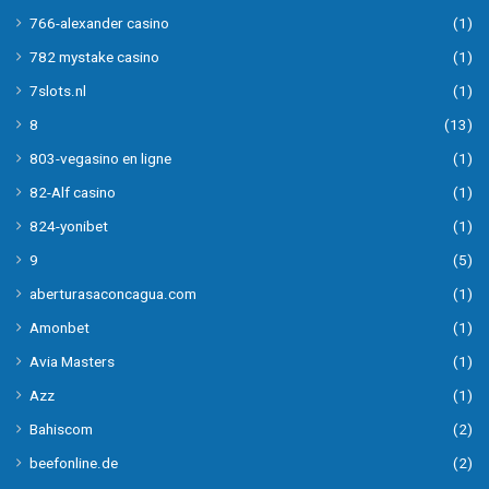
766-alexander casino
(1)
782 mystake casino
(1)
7slots.nl
(1)
8
(13)
803-vegasino en ligne
(1)
82-Alf casino
(1)
824-yonibet
(1)
9
(5)
aberturasaconcagua.com
(1)
Amonbet
(1)
Avia Masters
(1)
Azz
(1)
Bahiscom
(2)
beefonline.de
(2)