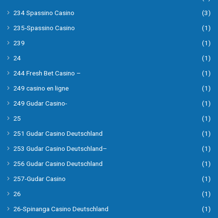
234 Spassino Casino
(3)
235-Spassino Casino
(1)
239
(1)
24
(1)
244 Fresh Bet Casino –
(1)
249 casino en ligne
(1)
249 Gudar Casino-
(1)
25
(1)
251 Gudar Casino Deutschland
(1)
253 Gudar Casino Deutschland–
(1)
256 Gudar Casino Deutschland
(1)
257-Gudar Casino
(1)
26
(1)
26-Spinanga Casino Deutschland
(1)