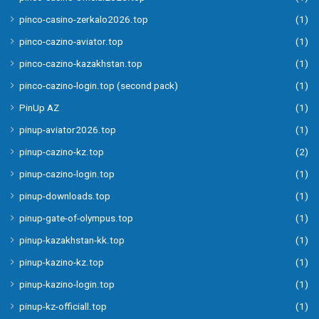
pinco-casino-zerkalo2026.top
(1)
pinco-cazino-aviator.top
(1)
pinco-cazino-kazakhstan.top
(1)
pinco-cazino-login.top (second pack)
(1)
PinUp AZ
(1)
pinup-aviator2026.top
(1)
pinup-cazino-kz.top
(2)
pinup-cazino-login.top
(1)
pinup-downloads.top
(1)
pinup-gate-of-olympus.top
(1)
pinup-kazakhstan-kk.top
(1)
pinup-kazino-kz.top
(1)
pinup-kazino-login.top
(1)
pinup-kz-officiall.top
(1)