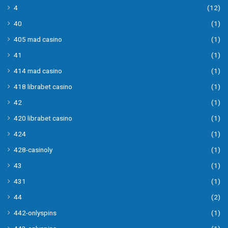
4
(12)
40
(1)
405 mad casino
(1)
41
(1)
414 mad casino
(1)
418 librabet casino
(1)
42
(1)
420 librabet casino
(1)
424
(1)
428-casinoly
(1)
43
(1)
431
(1)
44
(2)
442-onlyspins
(1)