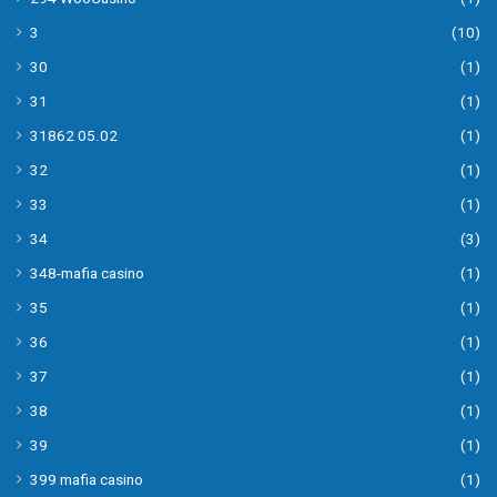
3
(10)
30
(1)
31
(1)
31862 05.02
(1)
32
(1)
33
(1)
34
(3)
348-mafia casino
(1)
35
(1)
36
(1)
37
(1)
38
(1)
39
(1)
399 mafia casino
(1)