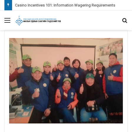
Casino Incentives 101: Information Wagering Requirements
Menu
S
fo