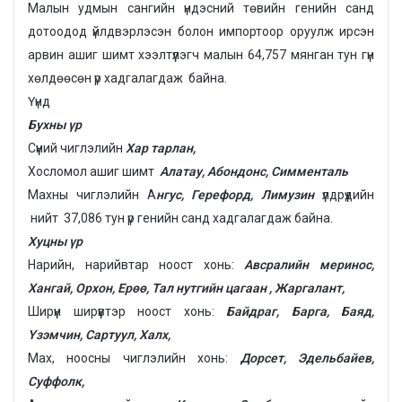
Малын удмын сангийн үндэсний төвийн генийн санд
дотоодод үйлдвэрлэсэн болон импортоор оруулж ирсэн
арвин ашиг шимт хээлтүүлэгч малын 64,757 мянган тун гүн
хөлдөөсөн үр хадгалагдаж байна.
Үүнд
Бухны үр
Сүүний чиглэлийн
Хар тарлан,
Хосломол ашиг шимт
Алатау, Абондонс, Симменталь
Махны чиглэлийн А
нгус, Герефорд, Лимузин
үүлдрүүдийн
нийт 37,086 тун үр генийн санд хадгалагдаж байна.
Хуцны үр
Нарийн, нарийвтар ноост хонь:
Авсралийн меринос,
Хангай, Орхон, Ерөө, Тал нутгийн цагаан , Жаргалант,
Ширүүн ширүүвтэр ноост хонь:
Байдраг, Барга, Баяд,
Үзэмчин, Сартуул, Халх,
Мах, ноосны чиглэлийн хонь:
Дорсет, Эдельбайев,
Суффолк,