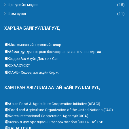
Цаг үеийн мэдээ
(15)
Цөм сүрэг
(11)
ХАРЪЯА БАЙГУУЛЛАГУУД
Мал эмнэлгийн ерөнхий газар
Аймаг дундын отрын бэлчээр ашиглалтын захиргаа
Хөдөө Аж Ахуйг Дэмжих Сан
ХХААХҮСХТ
ХААБ- Хөдөө, аж ахуйн бирж
ХАМТРАН АЖИЛЛАГААТАЙ БАЙГУУЛЛАГУУД
Asian Food & Agriculture Cooperation Initiative (AFACI)
Food and Agriculture Organization of the United Nations (FAO)
Korea International Cooperation Agency(KOICA)
Хөгжил дэх оролцооны төлөөх холбоо ‘Жи Си Эс’ ТББ
ГАЗАР ГРУПП